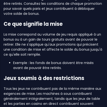
être retirés. Consultez les conditions de chaque promotion
pour savoir quels paris et jeux contribuent à débloquer
votre solde de bonus.
Ce que signifie la mise
La mise correspond au volume de jeu requis appliqué à un
bonus ou à un gain de tours gratuits avant de pouvoir le
retirer. Elle ne s'applique qu'aux promotions qui précisent
une condition de mise et affecte le solde du bonus jusqu'à
ce qu'elle soit remplie.
Exemple : les fonds de bonus doivent être misés
avant de pouvoir être retirés.
Jeux soumis à des restrictions
Tous les jeux ne contribuent pas de la même manière aux
exigences de mise. Les machines à sous contribuent
généralement intégralement, tandis que les jeux de table
et les parties en casino en direct contribuent souvent