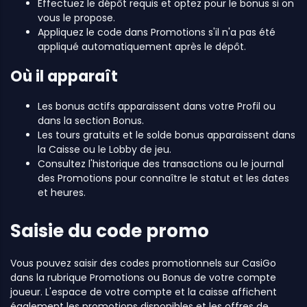
Effectuez le dépôt requis et optez pour le bonus si on
vous le propose.
Appliquez le code dans Promotions s'il n'a pas été
appliqué automatiquement après le dépôt.
Où il apparaît
Les bonus actifs apparaissent dans votre Profil ou
dans la section Bonus.
Les tours gratuits et le solde bonus apparaissent dans
la Caisse ou le Lobby de jeu.
Consultez l'historique des transactions ou le journal
des Promotions pour connaître le statut et les dates
et heures.
Saisie du code promo
Vous pouvez saisir des codes promotionnels sur CasiGo
dans la rubrique Promotions ou Bonus de votre compte
joueur. L'espace de votre compte et la caisse affichent
également les promotions disponibles et les offres de