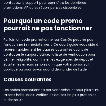
contactez le support pour connaître les dernières
promotions VIP et les récompenses disponibles.
Pourquoi un code promo
pourrait ne pas fonctionner
Parfois, un code promotionnel sur CasiGo peut ne pas
fonctionner immédiatement. Ce court guide vous aide à
repérer rapidement les causes courantes avant de
contacter le support. Utilisez la liste de vérification pour
vérifier l'éligibilité, confirmer les exigences de dépôt et
écarter les erreurs simples afin que votre bonus soit
appliqué ou pour savoir quand demander de l'aide.
Causes courantes
Les codes promotionnels peuvent échouer pour plusieurs
raisons habituelles. Vérifiez les causes les plus probables
ci‑dessous :