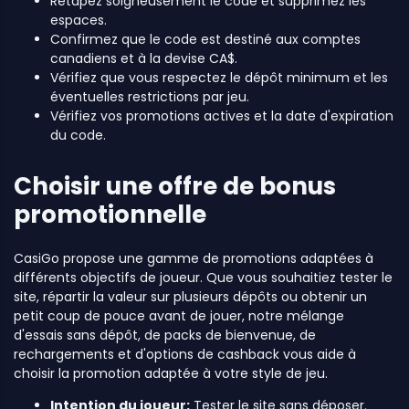
Retapez soigneusement le code et supprimez les
espaces.
Confirmez que le code est destiné aux comptes
canadiens et à la devise CA$.
Vérifiez que vous respectez le dépôt minimum et les
éventuelles restrictions par jeu.
Vérifiez vos promotions actives et la date d'expiration
du code.
Choisir une offre de bonus
promotionnelle
CasiGo propose une gamme de promotions adaptées à
différents objectifs de joueur. Que vous souhaitiez tester le
site, répartir la valeur sur plusieurs dépôts ou obtenir un
petit coup de pouce avant de jouer, notre mélange
d'essais sans dépôt, de packs de bienvenue, de
rechargements et d'options de cashback vous aide à
choisir la promotion adaptée à votre style de jeu.
Intention du joueur:
Tester le site sans déposer.