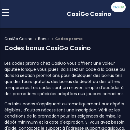
CasiGo Casino
›
›
CasiGo Casino
Bonus
Codes promo
Codes bonus CasiGo Casino
Les codes promo chez CasiGo vous offrent une valeur
ajoutée lorsque vous jouez. Saisissez un code à la caisse ou
dans la section promotions pour débloquer des bonus tels
que des tours gratuits, des bonus de dépôt ou des offres
temporaires. Les codes sont un moyen simple d'accéder à
des promotions spéciales adaptées aux joueurs canadiens.
Certains codes s'appliquent automatiquement aux dépôts
éligibles ; d'autres nécessitent une inscription. Vérifiez les
conditions de la promotion pour les exigences de mise, le
dépôt minimum et la date d'expiration. Si vous avez besoin
d'aide, contactez le support à l'adresse
support@casigo.ca
.